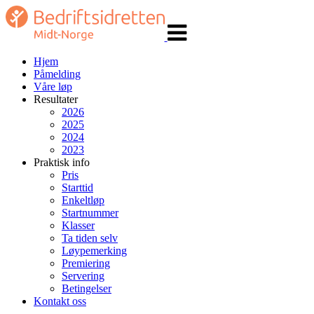
Veksle
navigasjon
Hjem
Påmelding
Våre løp
Resultater
2026
2025
2024
2023
Praktisk info
Pris
Starttid
Enkeltløp
Startnummer
Klasser
Ta tiden selv
Løypemerking
Premiering
Servering
Betingelser
Kontakt oss