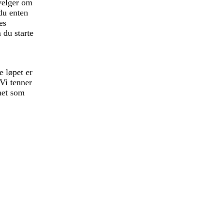
 velger om
du enten
es
 du starte
e løpet er
 Vi tenner
net som