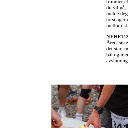
trimmer el
du vil gå,
melde deg 
torsdager 
mellom kl.
NYHET 2
Årets sist
det start 
bål og mer
avslutnin